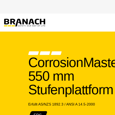
Zum Inhalt springen
EU-PRODUKTE
CorrosionMast
550 mm
Stufenplattform
Erfüllt AS/NZS 1892.3 / ANSI A 14.5-2000