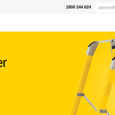
1800 244 624
HÖHENSICHERHEIT
VERTRIEBSPARTNER
DIE BRANCHE
UN
er