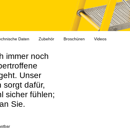
echnische Daten
Zubehör
Broschüren
Videos
ch immer noch
ertroffene
geht. Unser
sorgt dafür,
l sicher fühlen;
an Sie.
astbar