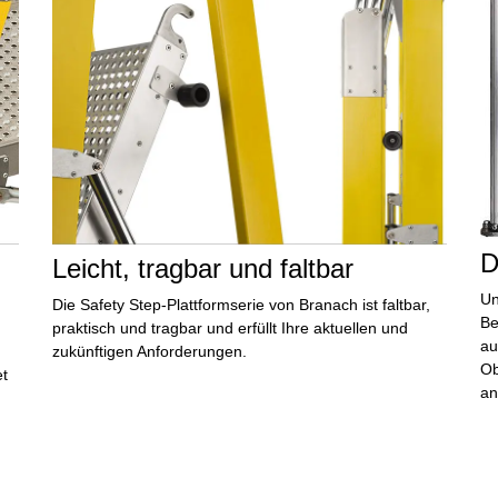
D
Leicht, tragbar und faltbar
Un
Die Safety Step-Plattformserie von Branach ist
faltbar,
Be
praktisch
und tragbar und erfüllt Ihre aktuellen und
au
zukünftigen Anforderungen.
Ob
t
an