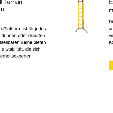
l Terrain
E
rm
F
Di
p-Plattform ist für jedes
an
 drinnen oder draußen.
ve
rstellbaren Beine bieten
Ko
 Stabilität, die sich
erheitsexperten