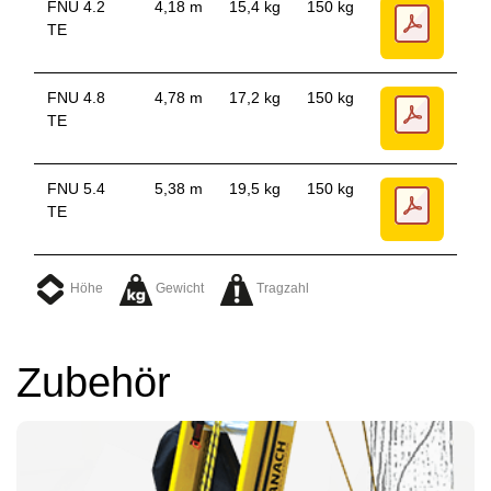
FNU 4.2
4,18 m
15,4 kg
150 kg
TE
FNU 4.8
4,78 m
17,2 kg
150 kg
TE
FNU 5.4
5,38 m
19,5 kg
150 kg
TE
Höhe
Gewicht
Tragzahl
Zubehör