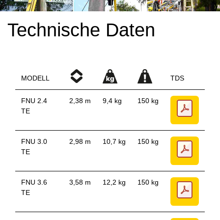
Technische Daten
MODELL
TDS
FNU 2.4
2,38 m
9,4 kg
150 kg
TE
FNU 3.0
2,98 m
10,7 kg
150 kg
TE
FNU 3.6
3,58 m
12,2 kg
150 kg
TE