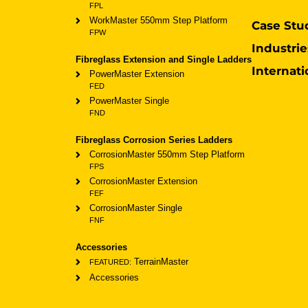
FPL
WorkMaster 550mm Step Platform
Case Stu
FPW
Industrie
Fibreglass Extension and Single Ladders
Internati
PowerMaster Extension
FED
PowerMaster Single
FND
Fibreglass Corrosion Series Ladders
CorrosionMaster 550mm Step Platform
FPS
CorrosionMaster Extension
FEF
CorrosionMaster Single
FNF
Accessories
TerrainMaster
FEATURED:
Accessories