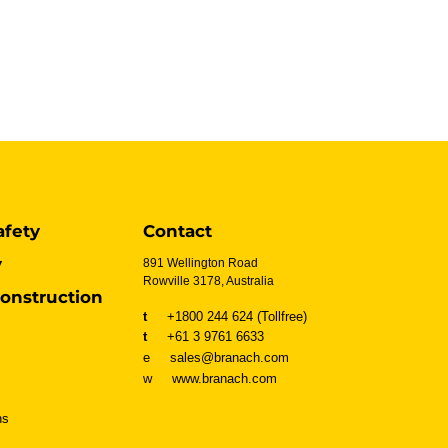
afety
Contact
y
891 Wellington Road
Rowville 3178, Australia
onstruction
t
+1800 244 624 (Tollfree)
t
+61 3 9761 6633
e sales@branach.com
w
www.branach.com
ns