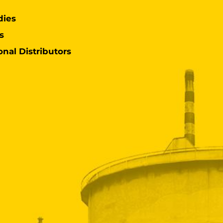
dies
s
onal Distributors