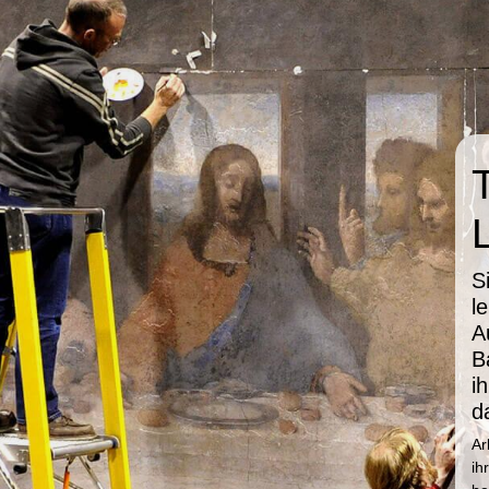
S
l
A
B
i
d
Ar
ih