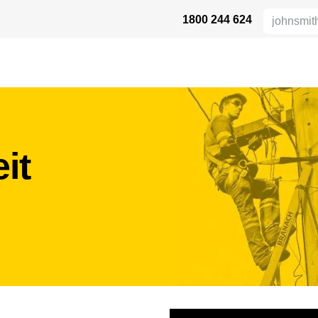
1800 244 624
HÖHENSICHERHEIT
VERTRIEBSPARTNER
DIE BRANCHE
UN
it