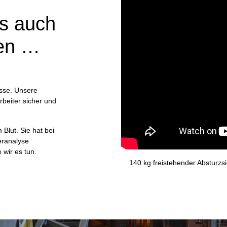
s auch
en …
sse. Unsere
arbeiter sicher und
Blut. Sie hat bei
eranalyse
 wir es tun.
140 kg freistehender Absturzsi