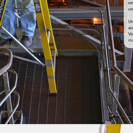
si
un
Un
au
Vo
mu