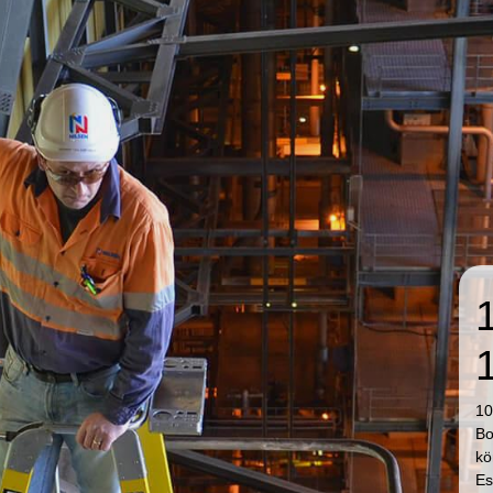
10
Bo
kö
Es